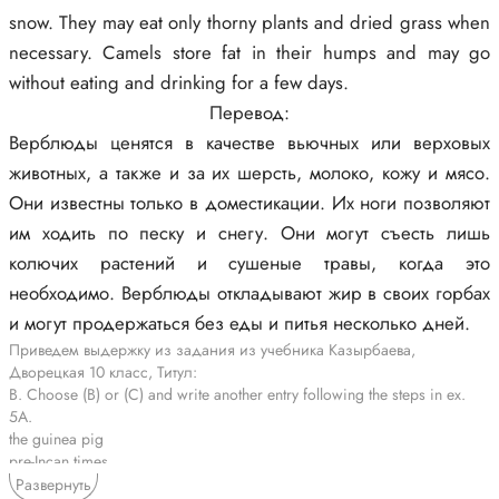
snow. They may eat only thorny plants and dried grass when
necessary. Camels store fat in their humps and may go
without eating and drinking for a few days.
Перевод:
Верблюды ценятся в качестве вьючных или верховых
животных, а также и за их шерсть, молоко, кожу и мясо.
Они известны только в доместикации. Их ноги позволяют
им ходить по песку и снегу. Они могут съесть лишь
колючих растений и сушеные травы, когда это
необходимо. Верблюды откладывают жир в своих горбах
и могут продержаться без еды и питья несколько дней.
Приведем выдержку из задания из учебника Казырбаева,
Дворецкая 10 класс, Титул:
B. Choose (B) or (C) and write another entry following the steps in ex.
5A.
the guinea pig
pre-Incan times
Europe soon after the discovery of America
Развернуть