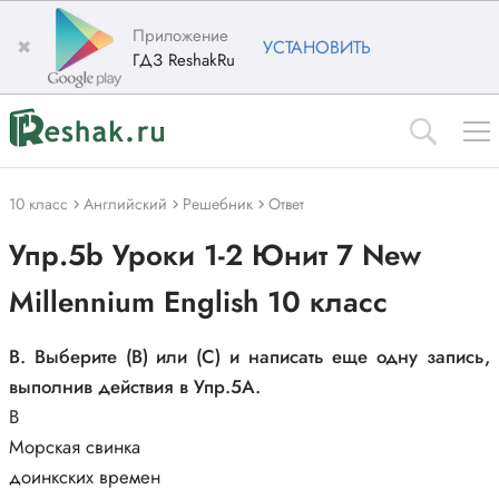
Приложение
✖
УСТАНОВИТЬ
ГДЗ ReshakRu
10 класс
Английский
Решебник
Ответ
Упр.5b Уроки 1-2 Юнит 7 New
Millennium English 10 класс
B. Выберите (B) или (C) и написать еще одну запись,
выполнив действия в Упр.5А.
B
Морская свинка
доинкских времен