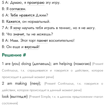
5 А: Думаю, я
проиграю
эту игру.
В: Я
согласен
.
6 А:
Тебе нравится
Джим?
В:
Кажется
, он нормальный.
7 А: Я
хочу
научить тебя играть в теннис, но я не могу.
В: Что
значит
, ты не можешь?
8 А: Ммм. Этот торт
пахнет
восхитительно!
В: Он еще и
вкусный
!
Решение #
1 are (you) doing (делаешь); am helping (помогаю)
(Present
Continuous, т.к. спрашивается и говорится о действии, которое
происходит в данный момент речи)
2 am making (пеку);
(Present Continuous, т.к. говорится о
действии, которое происходит в данный момент речи)
look (выглядят)
(Present Simple, т.к. в данном предложении глагол
состояния)