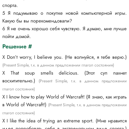
спорта.
5 Я подумываю о покупке новой компьютерной игры.
Какую бы вы порекомендовали?
6 Я не очень хорошо себя чувствую. Я думаю, мне лучше
пойти домой.
Решение #
X Don’t worry, I believe you. (Не волнуйся, я тебе верю.)
(Present Simple, т.к. в данном предложении глагол состояния)
X That soup smells delicious. (Этот суп пахнет
восхитительно.)
(Present Simple, т.к. в данном предложении
глагол состояния)
X I know how to play World of Warcraft! (Я знаю, как играть
в World of Warcraft!)
(Present Simple, т.к. в данном предложении
глагол состояния)
X I like the idea of trying an extreme sport. (Мне нравится
идея попробовать себя в экстремальном виде спорта.)