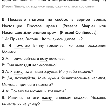
(Present Simple, т.к. в данном предложении глагол состояния)
В Поставьте глаголы из скобок в верное время,
Настоящее Простое время (Present Simple) или
Настоящее Длительное время (Present Continuous).
1 А: Привет. Энтони. Что ты здесь
делаешь
?
В: Я
помогаю
Биллу готовиться ко дню рождения
Моники.
2 А: Прямо сейчас я
пеку
печенье.
В: Они
выглядят
великолепно!
3 А: Я
вижу
, идут наши друзья. Могу тебе помочь?
В: Да, пожалуйста. Мне
нужны
безалкогольные напитки.
Можешь принести немного?
4 А: Почему ты
нюхаешь
эти цветы?
В: Извини, но они
пахнут
слишком сладко. Можешь
вынести их на улицу?