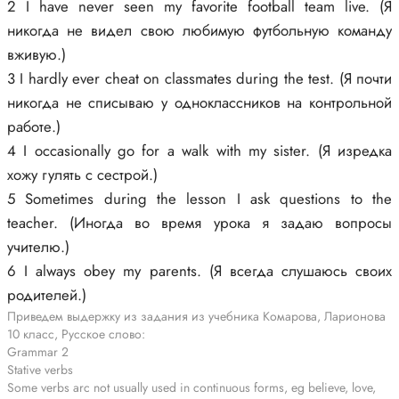
2 I have never seen my favorite football team live. (Я
никогда не видел свою любимую футбольную команду
вживую.)
3 I hardly ever cheat on classmates during the test. (Я почти
никогда не списываю у одноклассников на контрольной
работе.)
4 I occasionally go for a walk with my sister. (Я изредка
хожу гулять с сестрой.)
5 Sometimes during the lesson I ask questions to the
teacher. (Иногда во время урока я задаю вопросы
учителю.)
6 I always obey my parents. (Я всегда слушаюсь своих
родителей.)
Приведем выдержку из задания из учебника Комарова, Ларионова
10 класс, Русское слово:
Grammar 2
Stative verbs
Some verbs arc not usually used in continuous forms, eg believe, love,