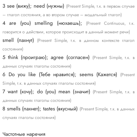
3 see (вижу); need (нужны)
(Present Simple, т.к. в первом случае
– глагол состояния, а во втором случае – модальный глагол)
4 are (you) smelling (нюхаешь);
(Present Continuous, т.к.
говорится о действии, которое происходит в данный момент речи)
smell (пахнут)
(Present Simple, т.к. в данном контексте глагол
состояния)
5 think (проиграю); agree (согласен)
(Present Simple, т.к. в
данных случаях глаголы состояния)
6 Do you like (Тебе нравится); seems (Кажется)
(Present
Simple, т.к. в данных случаях глаголы состояния)
7 want (хочу); do (you) mean (значит)
(Present Simple, т.к. в
данных случаях глаголы состояния)
8 smells (пахнет); tastes (вкусный)
(Present Simple, т.к. в данных
случаях глаголы состояния)
Частотные наречия