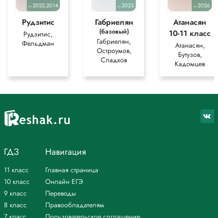
2022,2014
2023
2026
уч.
уч.
уч.
Рудзитис
Габриелян
Атанасян
(базовый)
10-11 класс
Рудзитис,
Габриелян,
Фельдман
Атанасян,
Остроумов,
Бутузов,
Сладков
Кадомцев
ГДЗ
Навигация
11 класс
Главная страница
10 класс
Онлайн ЕГЭ
9 класс
Переводы
8 класс
Правообладателям
7 класс
Пользовательское соглашение