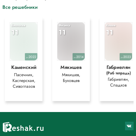
Все решебники
Биология
Физика
Химия
11
11
11
2022
2014
2023
уч.
уч.
уч.
Каменский
Мякишев
Габриелян
(Раб тетрадь)
Пасечник,
Мякишев,
Габриелян,
Касперская,
Буховцев
Сладков
Сивоглазов