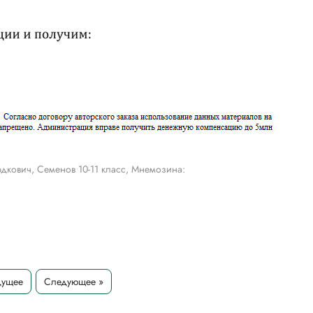
дкович, Семенов 10-11 класс, Мнемозина:
дущее
Следующее »