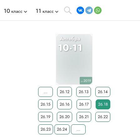
10
11
класс
класс
Алгебра
10-11
2019
уч.
...
26.12
26.13
26.14
26.15
26.16
26.17
26.18
26.19
26.20
26.21
26.22
26.23
26.24
...