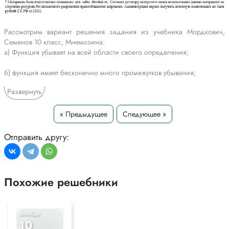
Рассмотрим вариант решения задания из учебника Мордкович,
Семенов 10 класс, Мнемозина:
а) Функция убывает на всей области своего определения;
б) функция имеет бесконечно много промежутков убывания;
Развернуть
в) функция имеет наименьшее значение, но не имеет наибольшего;
г) функция убывает на интервале (3; 11).
« Предыдущее
Следующее »
*Текст задания приводится исключительно в образовательных целях
Отправить другу:
для более полного понимания решения.
Похожие решебники
Алгебра
10