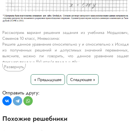
Рассмотрим вариант решения задания из учебника Мордкович,
Семенов 10 класс, Мнемозина:
Решите данное уравнение относительно у и относительно x Исходя
из полученных решений и допустимых значений переменных,
выясните, можно ли говорить, что данное уравнение задает
функдию вида у = f(x) или/и вида x = ф(у :
Развернуть
*Текст задания приводится исключительно в образовательных целях
для более полного понимания решения.
« Предыдущее
Следующее »
Отправить другу:
Похожие решебники