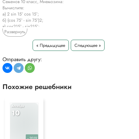
Семенов 10 класс, Мнемозина:
Вычислите:
a) 2 sin 15° cos 15°;
б) (cos 75° - sin 75°)2;
в) cos215° - sin215°;
Развернуть
г) (cos 15° + sin 15°)2.
*Текст задания приводится исключительно в образовательных целях
« Предыдущее
Следующее »
для более полного понимания решения.
Отправить другу:
Похожие решебники
Алгебра
10
2019
уч.