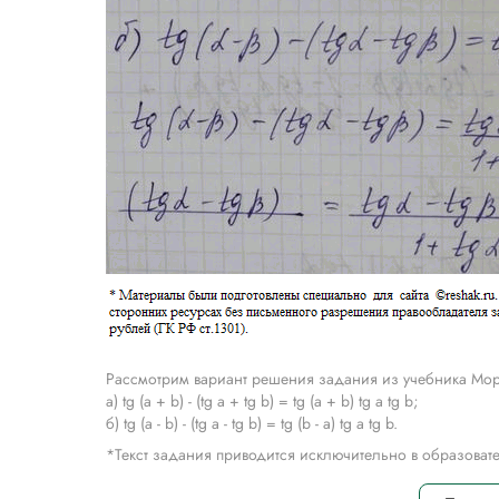
Рассмотрим вариант решения задания из учебника Мор
a) tg (а + b) - (tg а + tg b) = tg (а + b) tg а tg b;
б) tg (а - b) - (tg а - tg b) = tg (b - a) tg а tg b.
*Текст задания приводится исключительно в образова