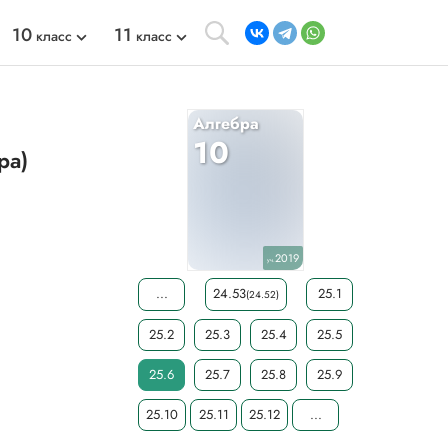
10
11
класс
класс
Алгебра
10
ра)
2019
уч.
...
24.53
25.1
(24.52)
25.2
25.3
25.4
25.5
25.6
25.7
25.8
25.9
25.10
25.11
25.12
...