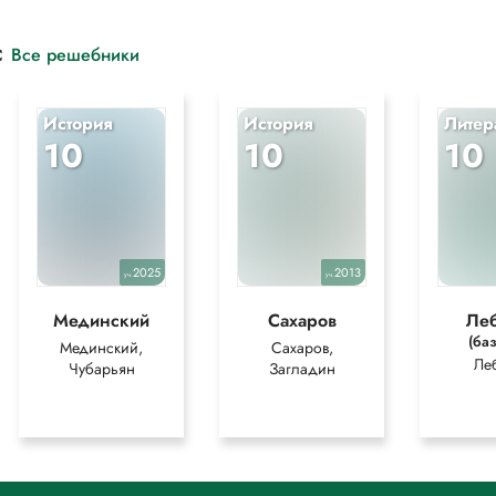
с
Все решебники
История
История
Литер
10
10
10
2025
2013
уч.
уч.
Мединский
Сахаров
Ле
(ба
Мединский,
Сахаров,
Ле
Чубарьян
Загладин