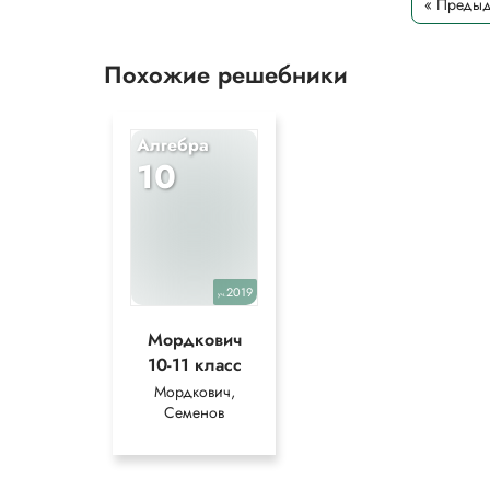
« Преды
Похожие решебники
Алгебра
10
2019
уч.
Мордкович
10-11 класс
Мордкович,
Семенов