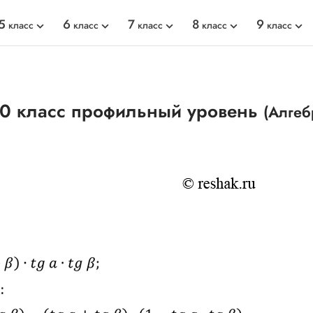
5
6
7
8
9
класс
класс
класс
класс
класс
10 класс профильный уровень
(Алгеб