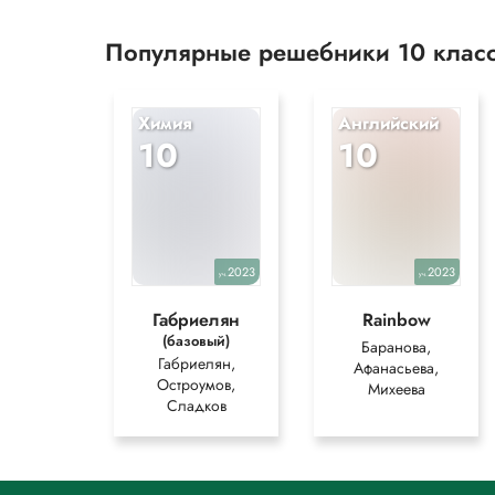
Популярные решебники 10 клас
Химия
Английский
10
10
2023
2023
уч.
уч.
Габриелян
Rainbow
(базовый)
Баранова,
Габриелян,
Афанасьева,
Остроумов,
Михеева
Сладков