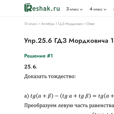
3
4
класс
класс
10 класс
Алгебра
ГДЗ Мордкович
Ответ
Упр.25.6 ГДЗ Мордковича 
Решение #1