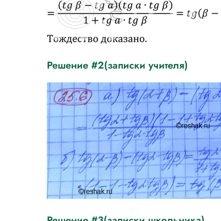
Решение #2(записки учителя)
Решение #3(записки школьника)