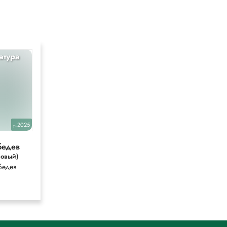
атура
Русский
10
2025
2026
уч.
уч.
бедев
Гусарова
зовый)
Гусарова
бедев