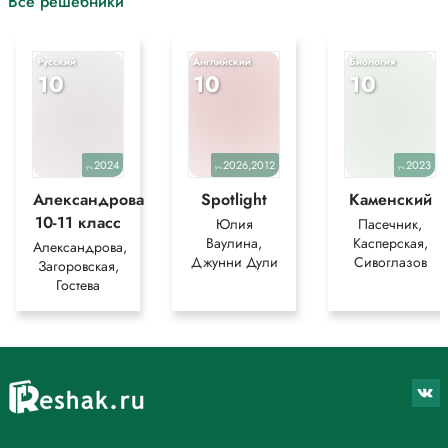
Все решебники
Русский
Английский
Биология
10
10
10
2024
2026,2012
2023
уч.
уч.
уч.
Александрова
Spotlight
Каменский
10-11 класс
Юлия
Пасечник,
Ваулина,
Касперская,
Александрова,
Джунни Дули
Сивоглазов
Загоровская,
Гостева