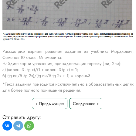
Рассмотрим вариант решения задания из учебника Мордкович,
Семенов 10 класс, Мнемозина:
Найдите корни уравнения, принадлежащие отрезку [-пи; 2пи]:
a) (корень3 - tg x)/(1 + корень3 tg x) = 1;
б) (tg пи/5 -tg 2x)/(tg пи/5 tg 2x + 1) = корень3.
*Текст задания приводится исключительно в образовательных целях
для более полного понимания решения.
« Предыдущее
Следующее »
Отправить другу: