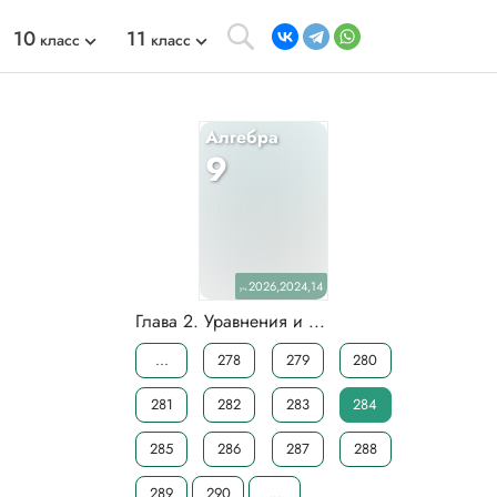
10
11
класс
класс
Алгебра
9
2026,2024,14
уч.
Глава 2. Уравнения и ...
...
278
279
280
281
282
283
284
285
286
287
288
289
290
...