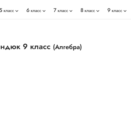
5
6
7
8
9
класс
класс
класс
класс
класс
индюк 9 класс
(Алгебра)