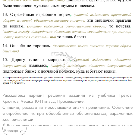
Рассмотрим вариант решения задания из учебника Греков,
Крючков, Чешко 10-11 класс, Просвещение:
Спишите, расставляя недостающие знаки препинания. Объясните
употребление их при обособленных обстоятельствах, выраженных
деепричастиями.
1) Все эти звуки сливаются в оглушительную музыку трудового дня и
Развернуть
мятежно колыхаясь стоят низко в небе над гаванью. 2) Стоя под