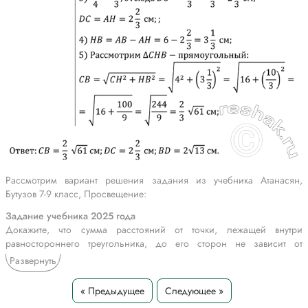
Рассмотрим вариант решения задания из учебника Атанасян,
Бутузов 7-9 класс, Просвещение:
Задание учебника 2025 года
Докажите, что сумма расстояний от точки, лежащей внутри
равностороннего треугольника, до его сторон не зависит от
положения этой точки.
Развернуть
Задание учебника 2023 года
« Предыдущее
Следующее »
Диагонали прямоугольной трапеции ABCD с прямым углом А
взаимно перпендикулярны. Основание АВ равно 6 см, а боковая