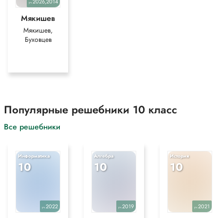
2026,2014
уч.
Мякишев
Мякишев,
Буховцев
Популярные решебники 10 класс
Все решебники
Информатика
Алгебра
История
10
10
10
2022
2019
2021
уч.
уч.
уч.