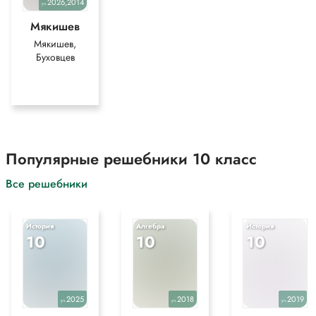
2026,2014
уч.
Мякишев
Мякишев,
Буховцев
Популярные решебники 10 класс
Все решебники
История
Алгебра
История
10
10
10
2025
2018
2019
уч.
уч.
уч.