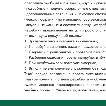
обеспечить удобный и быстрый доступ к нужно
- подробные и логично оформленные ответы ко
- дополнительные пояснения к наиболее слож
- четкую постраничную навигацию, соответству
- актуальные данные и соответствие текущим тр
Решебник предназначен не для простого спи
рекомендуем следующий подход:
1. Прочитайте тему в учебнике внимательно;
2. Попробуйте выполнить задания самостоятель
3. Сверьтесь с решебником и проверьте свои от
4. Разберите ошибки и проанализируйте, в чём
5. При необходимости повторите материал;
6. Выполните аналогичные упражнения без под
Такой подход позволит не просто механическ
Главное помнить, что цель решебника – обучен
сможет уверенно ориентироваться в сложных
учебный процесс. Учитесь с удовольствием, а м