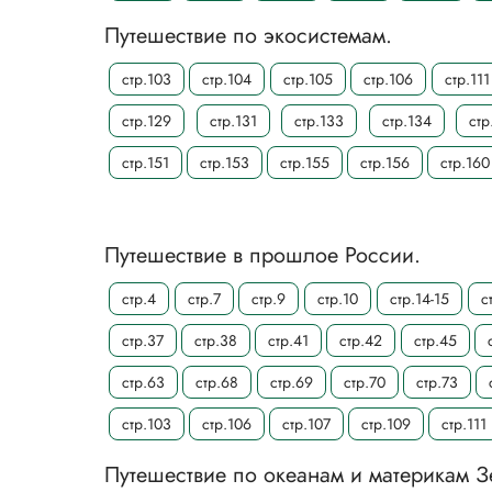
Путешествие по экосистемам.
стр.103
стр.104
стр.105
стр.106
стр.111
стр.129
стр.131
стр.133
стр.134
стр
стр.151
стр.153
стр.155
стр.156
стр.160
Путешествие в прошлое России.
стр.4
стр.7
стр.9
стр.10
стр.14-15
с
стр.37
стр.38
стр.41
стр.42
стр.45
стр.63
стр.68
стр.69
стр.70
стр.73
стр.103
стр.106
стр.107
стр.109
стр.111
Путешествие по океанам и материкам З