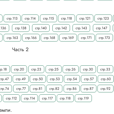
стр.113
стр.114
стр.115
стр.118
стр.121
стр.123
.136
стр.138
стр.140
стр.142
стр.143
стр.147
стр.163
стр.166
стр.168
стр.169
стр.171
стр.173
Часть 2
тр.18
стр.20
стр.23
стр.25
стр.26
стр.30
стр.33
стр.47
стр.49
стр.50
стр.53
стр.54
стр.57
стр.60
стр.74
стр.77
стр.81
стр.82
стр.86
стр.87
стр.92
стр.112
стр.114
стр.117
стр.118
стр.119
емли.