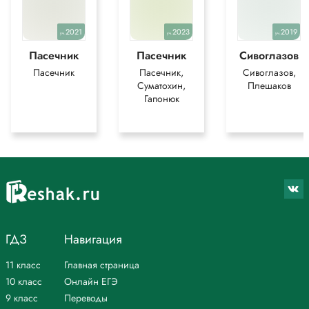
для более полного понимания решения.
2021
2023
2019
уч.
уч.
уч.
Пасечник
Пасечник
Сивоглазов
Пасечник
Пасечник,
Сивоглазов,
Суматохин,
Плешаков
Гапонюк
ГДЗ
Навигация
11 класс
Главная страница
10 класс
Онлайн ЕГЭ
9 класс
Переводы