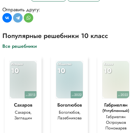
Отправить другу:
Популярные решебники 10 класс
Все решебники
История
Общество
Химия
10
10
10
2013
2022
2022
уч.
уч.
уч.
Сахаров
Боголюбов
Габриелян
(Углубленный)
Сахаров,
Боголюбов,
Габриелян
Загладин
Лазебникова
Остроумов
Пономарев