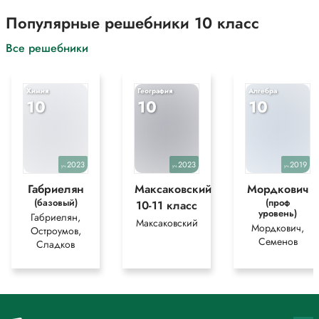
Популярные решебники 10 класс
Все решебники
Химия
География
Алгебра
10
10
10
2023
2023
2019
уч.
уч.
уч.
Габриелян
Максаковский
Мордкович
(базовый)
(проф
10-11 класс
уровень)
Габриелян,
Максаковский
Мордкович,
Остроумов,
Семенов
Сладков