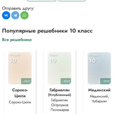
Отправить другу:
Популярные решебники 10 класс
Все решебники
История
Химия
История
10
10
10
2021
2022
2025
уч.
уч.
уч.
Сороко-
Габриелян
Мединский
(Углубленный)
Цюпа
Мединский,
Габриелян
Чубарьян
Сороко-Цюпа
Остроумов
Пономарев