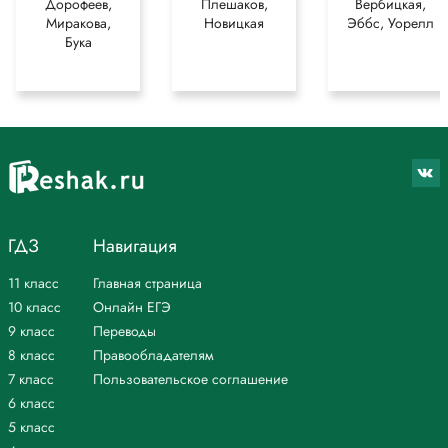
Докажи, что ты правильно написал окончания глаголов. Составь и
Дорофеев,
Плешаков,
Вербицкая,
Миракова,
Новицкая
Эббс, Уорелл
напиши предложение с одним из них.
Бука
Ответ 1
Набежала темная туча, скоро польёт дождь.
Ответ 2
Он каждый день ходит на прогулку в парк.
*Текст задания приводится исключительно в образовательных целях
для более полного понимания решения.
ГДЗ
Навигация
11 класс
Главная страница
10 класс
Онлайн ЕГЭ
9 класс
Переводы
8 класс
Правообладателям
7 класс
Пользовательское соглашение
6 класс
5 класс