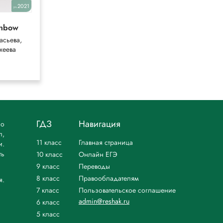
2021
2023
уч.
уч.
inbow
Forward
асьева,
Вербицкая, Эббс,
хеева
Уорелл
ГДЗ
Навигация
но
л,
11 класс
Главная страница
и.
ть
10 класс
Онлайн ЕГЭ
9 класс
Переводы
8 класс
Правообладателям
я.
7 класс
Пользовательское соглашение
admin@reshak.ru
6 класс
5 класс