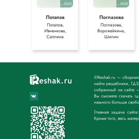
2023
2023
уч.
уч.
Потапов
Поглазова
Потапов,
Поглазова,
Ивченкова,
Ворожейкина,
Саплина
Шилин
©Reshak.ru — сборни
найти решебники, ГДЗ,
собранный на сайте 
Вы сможете скачать г
намного больше свобо
Главная задача сайт
Кроме того, весь мате