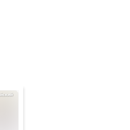
йский
Английский
4