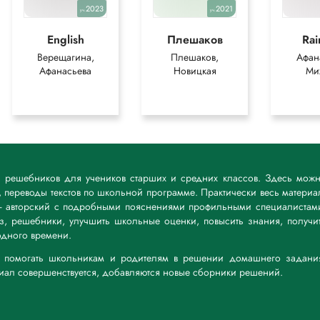
2023
2021
уч.
уч.
English
Плешаков
Ra
Верещагина,
Плешаков,
Афан
Афанасьева
Новицкая
Ми
к решебников для учеников старших и средних классов. Здесь мож
 переводы текстов по школьной программе. Практически весь материа
— авторский с подробными пояснениями профильными специалистам
дз, решебники, улучшить школьные оценки, повысить знания, получи
дного времени.
а: помогать школьникам и родителям в решении домашнего задани
риал совершенствуется, добавляются новые сборники решений.