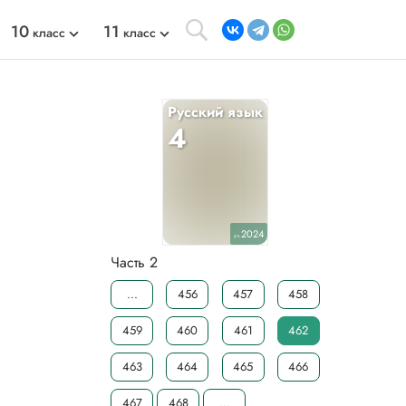
10
11
класс
класс
Русский язык
4
2024
уч.
Часть 2
...
456
457
458
459
460
461
462
463
464
465
466
467
468
...