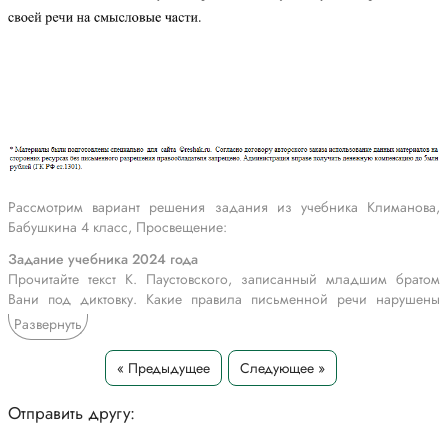
Рассмотрим вариант решения задания из учебника Климанова,
Бабушкина 4 класс, Просвещение:
Задание учебника 2024 года
Прочитайте текст К. Паустовского, записанный младшим братом
Вани под диктовку. Какие правила письменной речи нарушены
мальчиком? Запишите текст, исправив ошибки. Укажите род, число,
Развернуть
падеж и склонение всех существительных.
* * *
« Предыдущее
Следующее »
Я оделся и вышел в сад разгорался рассвет ветра не было В саду
всё падали и падали листья берёзы за одну ночь пожелтели до
Отправить другу:
самых верхушек листья сыпались с них частым и печальным
дождём.