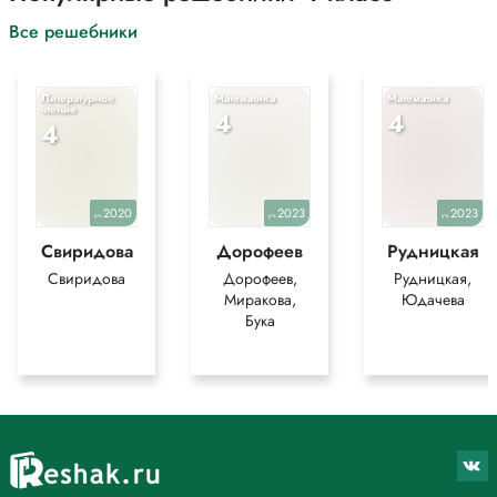
*Текст задания приводится исключительно в образовательных целях
Все решебники
для более полного понимания решения.
Литературное
Математика
Математика
чтение
4
4
4
2020
2023
2023
уч.
уч.
уч.
Свиридова
Дорофеев
Рудницкая
Свиридова
Дорофеев,
Рудницкая,
Миракова,
Юдачева
Бука