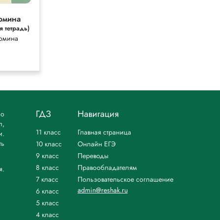
омина
Башмаков
я тетрадь)
Башмаков,
омина
Нефедова
ГДЗ
Навигация
но
л,
11 класс
Главная страница
и.
ть
10 класс
Онлайн ЕГЭ
9 класс
Переводы
8 класс
Правообладателям
я.
7 класс
Пользовательское соглашение
admin@reshak.ru
6 класс
5 класс
4 класс