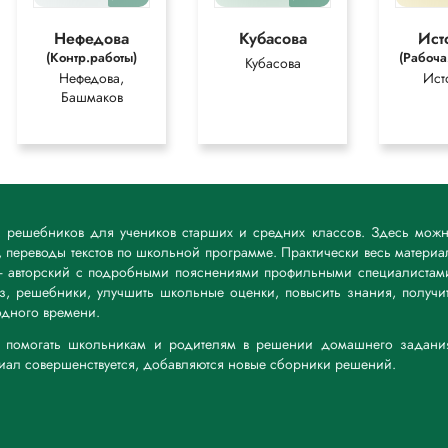
Нефедова
Кубасова
Ист
(Контр.работы)
(Рабоча
Кубасова
Нефедова,
Ист
Башмаков
к решебников для учеников старших и средних классов. Здесь мож
 переводы текстов по школьной программе. Практически весь материа
— авторский с подробными пояснениями профильными специалистам
дз, решебники, улучшить школьные оценки, повысить знания, получи
дного времени.
а: помогать школьникам и родителям в решении домашнего задани
риал совершенствуется, добавляются новые сборники решений.