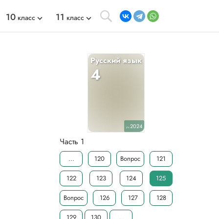
10
11
класс
класс
Русский язык
4
2024
уч.
Часть 1
...
120
Вопрос
121
122
123
124
125
Вопрос
126
127
128
129
130
...