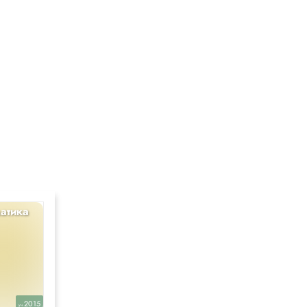
атика
Математика
4
2015
2009
уч.
уч.