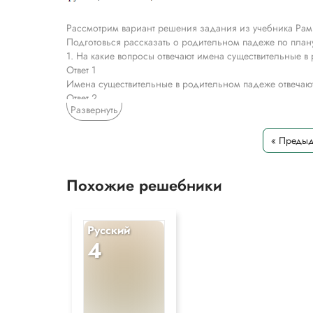
Рассмотрим вариант решения задания из учебника Рам
Подготовься рассказать о родительном падеже по план
1. На какие вопросы отвечают имена существительные 
Ответ 1
Имена существительные в родительном падеже отвечают
Ответ 2
Развернуть
1. На какие вопросы отвечают имена существительные 
Имена существительные в родительном падеже отвечают
« Преды
2. С какими предлогами употребляются?
Ответ 1
Похожие решебники
Имена существительные в родительном падеже употребляю
Ответ 2
1. На какие вопросы отвечают имена существительные 
Имена существительные в родительном падеже отвечают
Русский
4
3. Каковы основные значения родительного падежа?
Ответ 1
Основные значения родительного падежа:
– лицо или предмет, которому принадлежит другой пре
– материал, из которого сделан предмет;