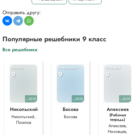
*Текст задания приводится исключительно в образовательных целях
для более полного понимания решения.
Отправить другу:
Популярные решебники 9 класс
Все решебники
Алгебра
Информатика
География
9
9
9
2019
2025
2019
уч.
уч.
уч.
Никольский
Босова
Алексеев
(Рабочая
Никольский,
Босова
тетрадь)
Потапов
Алексеев,
Низовцев,