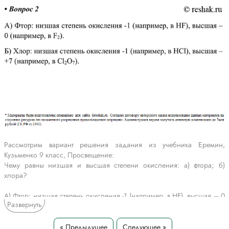
Рассмотрим вариант решения задания из учебника Еремин,
Кузьменко 9 класс, Просвещение:
Чему равны низшая и высшая степени окисления: а) фтора; б)
хлора?
А) Фтор: низшая степень окисления -1 (например, в HF), высшая – 0
Развернуть
(например, в F2).
Б) Хлор: низшая степень окисления -1 (например, в HCl), высшая –
+7 (например, в Cl2O7).
« Предыдущее
Следующее »