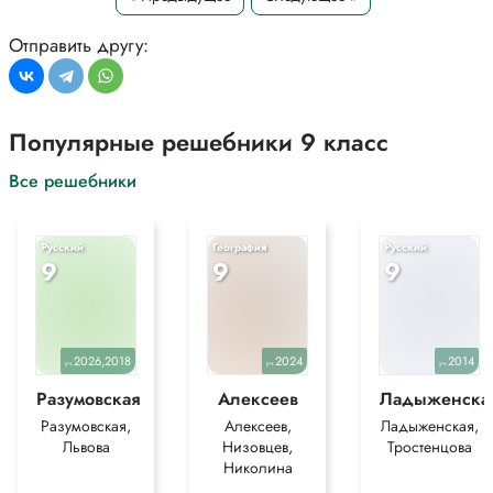
*Текст задания приводится исключительно в образовательных целях
Отправить другу:
для более полного понимания решения.
Популярные решебники 9 класс
Все решебники
Русский
География
Русский
9
9
9
2026,2018
2024
2014
уч.
уч.
уч.
Разумовская
Алексеев
Ладыженска
Разумовская,
Алексеев,
Ладыженская,
Львова
Низовцев,
Тростенцова
Николина