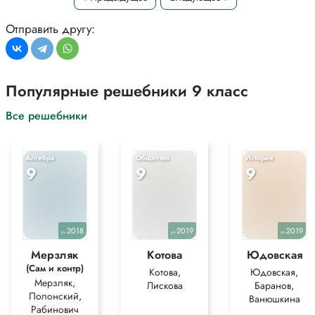
*Текст задания приводится исключительно в образовательных целях
Отправить другу:
для более полного понимания решения.
Популярные решебники 9 класс
Все решебники
Алгебра
Общество
История
9
9
9
2018
2019
2019
уч.
уч.
уч.
Мерзляк
Котова
Юдовская
(Сам и контр)
Котова,
Юдовская,
Мерзляк,
Лискова
Баранов,
Полонский,
Ванюшкина
Рабинович