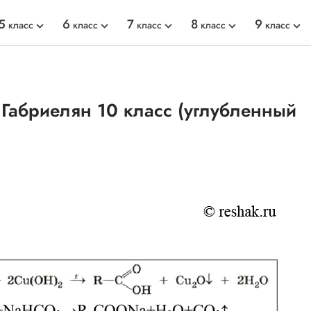
5
6
7
8
9
класс
класс
класс
класс
класс
 Габриелян 10 класс (углубленный