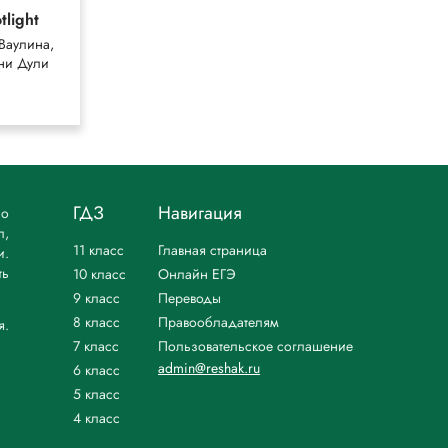
tlight
Никольский
Ваулина,
Никольский,
ни Дули
Потапов
ГДЗ
Навигация
но
л,
11 класс
Главная страница
и.
ть
10 класс
Онлайн ЕГЭ
9 класс
Переводы
8 класс
Правообладателям
я.
7 класс
Пользовательское соглашение
admin@reshak.ru
6 класс
5 класс
4 класс