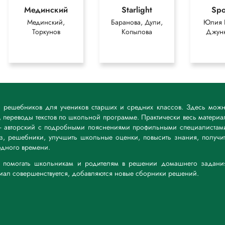
Мединский
Starlight
Spo
Мединский,
Баранова, Дули,
Юлия 
Торкунов
Копылова
Джун
к решебников для учеников старших и средних классов. Здесь мож
 переводы текстов по школьной программе. Практически весь материа
— авторский с подробными пояснениями профильными специалистам
дз, решебники, улучшить школьные оценки, повысить знания, получи
дного времени.
а: помогать школьникам и родителям в решении домашнего задани
риал совершенствуется, добавляются новые сборники решений.