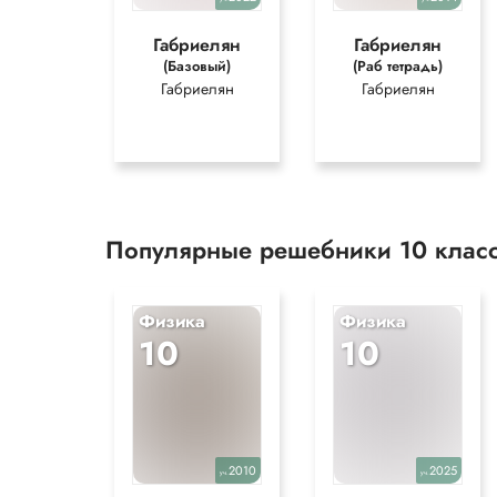
Габриелян
Габриелян
(Базовый)
(Раб тетрадь)
Габриелян
Габриелян
Популярные решебники 10 клас
Физика
Физика
10
10
2010
2025
уч.
уч.