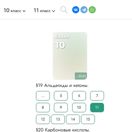
10
11
класс
класс
Химия
10
2022
уч.
§19 Альдегиды и кетоны.
...
5
6
7
8
9
10
11
12
13
14
15
§20 Карбоновые кислоты.