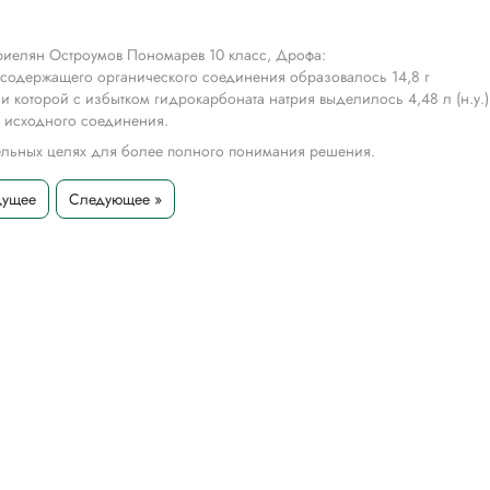
риелян Остроумов Пономарев 10 класс, Дрофа:
одсодержащего органического соединения образовалось 14,8 г
 которой с избытком гидрокарбоната натрия выделилось 4,48 л (н.у.)
ы исходного соединения.
тельных целях для более полного понимания решения.
дущее
Следующее »