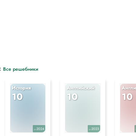
с
Все решебники
История
Английский
Англи
10
10
10
2024
2023
уч.
уч.