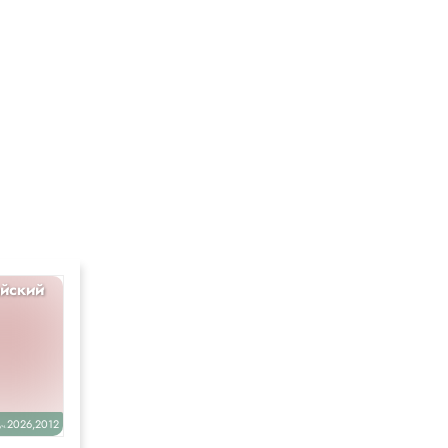
йский
Алгебра
10
2026,2012
2020
уч.
уч.