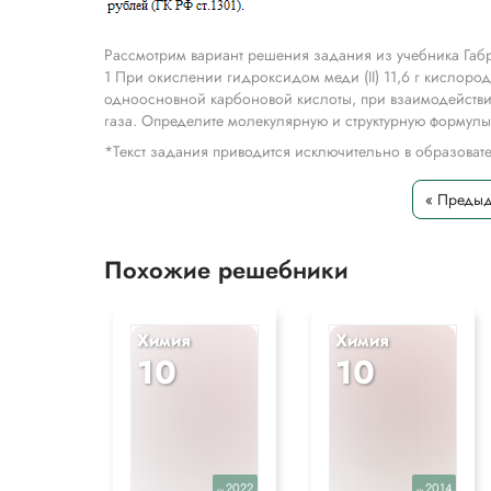
Рассмотрим вариант решения задания из учебника Габ
1 При окислении гидроксидом меди (II) 11,6 г кислор
одноосновной карбоновой кислоты, при взаимодействии
газа. Определите молекулярную и структурную формул
*Текст задания приводится исключительно в образова
« Преды
Похожие решебники
Химия
Химия
10
10
2022
2014
уч.
уч.