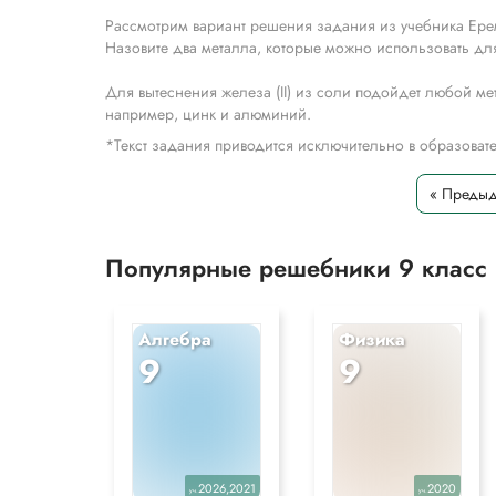
Рассмотрим вариант решения задания из учебника Ере
Назовите два металла, которые можно использовать для 
Для вытеснения железа (II) из соли подойдет любой ме
например, цинк и алюминий.
*Текст задания приводится исключительно в образова
« Преды
Популярные решебники 9 класс
Алгебра
Физика
9
9
2026,2021
2020
уч.
уч.