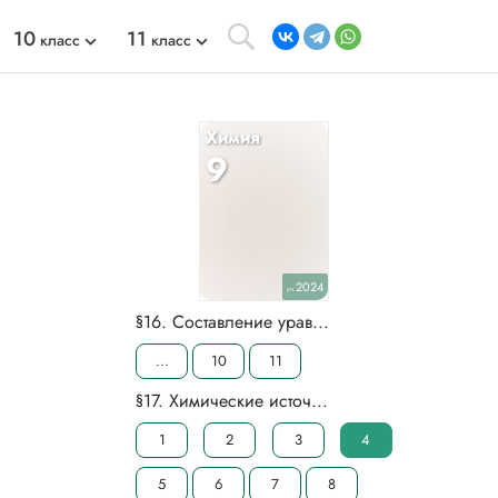
10
11
класс
класс
Химия
9
2024
уч.
§16. Составление урав...
...
10
11
§17. Химические источ...
1
2
3
4
5
6
7
8