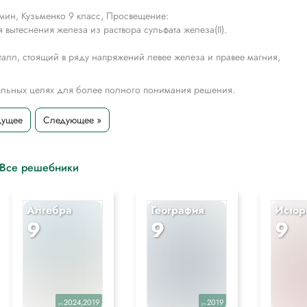
мин, Кузьменко 9 класс, Просвещение:
вытеснения железа из раствора сульфата железа(II).
талл, стоящий в ряду напряжений левее железа и правее магния,
тельных целях для более полного понимания решения.
дущее
Следующее »
Все решебники
Алгебра
География
Истор
9
9
9
2024,2019
2019
уч.
уч.