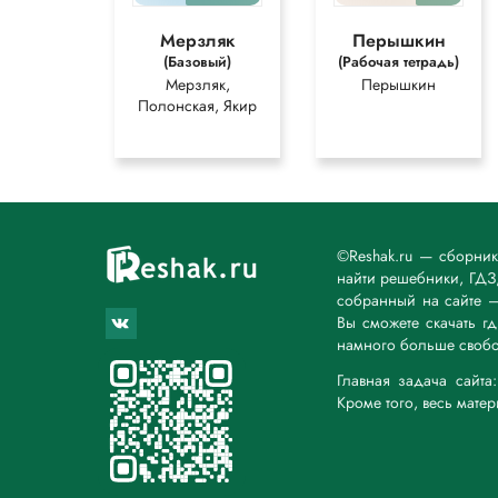
Мерзляк
Перышкин
(Базовый)
(Рабочая тетрадь)
Мерзляк,
Перышкин
Полонская, Якир
©Reshak.ru — сборни
найти решебники, ГДЗ,
собранный на сайте 
Вы сможете скачать г
намного больше свобо
Главная задача сайт
Кроме того, весь мате