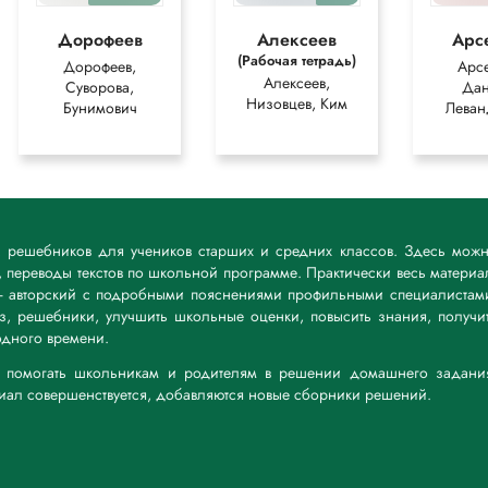
Дорофеев
Алексеев
Арс
(Рабочая тетрадь)
Дорофеев,
Арсе
Алексеев,
Суворова,
Дан
Низовцев, Ким
Бунимович
Леван
к решебников для учеников старших и средних классов. Здесь мож
 переводы текстов по школьной программе. Практически весь материа
— авторский с подробными пояснениями профильными специалистам
дз, решебники, улучшить школьные оценки, повысить знания, получи
дного времени.
а: помогать школьникам и родителям в решении домашнего задани
риал совершенствуется, добавляются новые сборники решений.