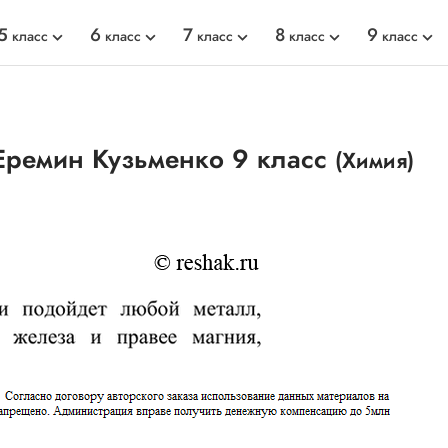
5
6
7
8
9
класс
класс
класс
класс
класс
Еремин Кузьменко 9 класс
(Химия)