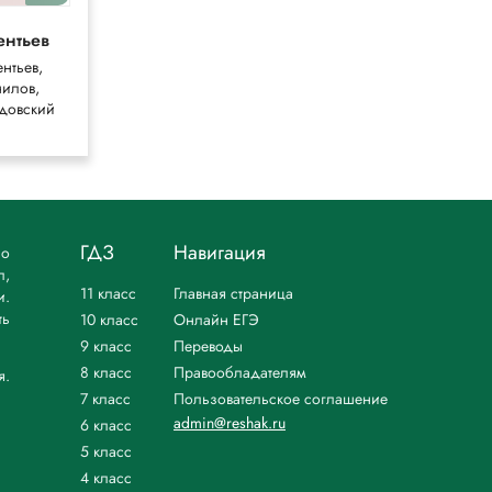
ентьев
Пичугов
нтьев,
Пичугов,
илов,
Еремеева
довский
ГДЗ
Навигация
но
л,
11 класс
Главная страница
и.
ть
10 класс
Онлайн ЕГЭ
9 класс
Переводы
8 класс
Правообладателям
я.
7 класс
Пользовательское соглашение
admin@reshak.ru
6 класс
5 класс
4 класс