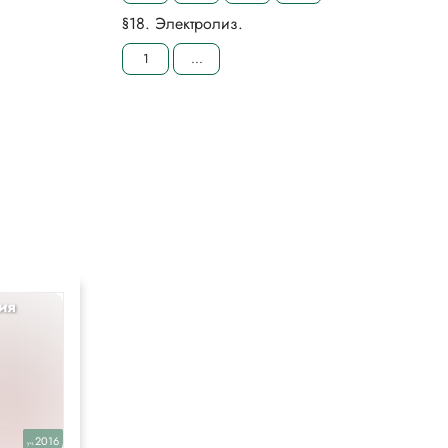
§18. Электролиз.
1
...
ия
Русский
9
2016
2025
уч.
уч.