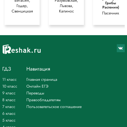
Вигасин,
Разумовская,
Грибы
Годер,
Львова,
Растения)
Свенцицкая
Капинос
Пасечник
ГДЗ
Навигация
11 класс
Главная страница
10 класс
Онлайн ЕГЭ
9 класс
Переводы
8 класс
Правообладателям
7 класс
Пользовательское соглашение
6 класс
5 класс