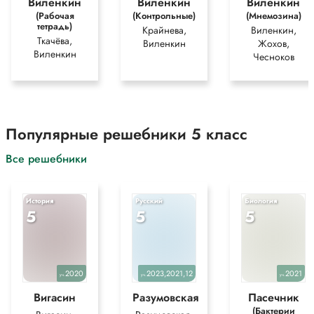
Виленкин
Виленкин
Виленкин
(Рабочая
(Контрольные)
(Мнемозина)
тетрадь)
Крайнева,
Виленкин,
Ткачёва,
Виленкин
Жохов,
Виленкин
Чесноков
Популярные решебники 5 класс
Все решебники
История
Русский
Биология
5
5
5
2020
2023,2021,12
2021
уч.
уч.
уч.
Вигасин
Разумовская
Пасечник
(Бактерии