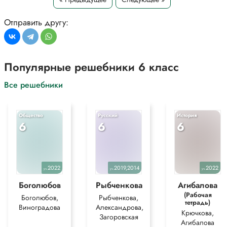
Отправить другу:
Популярные решебники 6 класс
Все решебники
Общество
Русский
История
6
6
6
2022
2019,2014
2022
уч.
уч.
уч.
Боголюбов
Рыбченкова
Агибалова
(Рабочая
Боголюбов,
Рыбченкова,
тетрадь)
Виноградова
Александрова,
Крючкова,
Загоровская
Агибалова