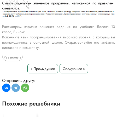
Рассмотрим вариант решения задания из учебника Босова 10
класс, Бином:
Вспомните язык программирования высокого уровня, с которым вы
познакомились в основной школе. Охарактеризуйте его алфавит,
синтаксис и семантику.
Развернуть
Алфавит Паскаля включает:
латинские буквы от a до z (строчные и заглавные)
цифры от 0 до 9
« Предыдущее
Следующее »
разделители: запятая, точка с запятой, точка, двоеточие, апостроф,
кавычки, скобки, символ < Пробел >
Отправить другу:
знаки арифметических действий: + (сложение), - (вычитание), *
(умножение), / (деление)
знаки операций отношений: > (больше), < (меньше), > = (больше
или равно), < = (меньше или равно), < > (не равно), = (равно)
Похожие решебники
спецификаторы: ^ # $
служебные слова
Синтаксис: