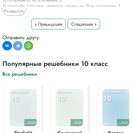
3) логарифм v2 по основанию 2
4) логарифм 1/(корень четвертой степени из 3) по основанию 3
Развернуть
*Текст задания приводится исключительно в образовательных целях
для более полного понимания решения.
« Предыдущее
Следующее »
Отправить другу:
Популярные решебники 10 класс
Все решебники
Английский
Биология
Информатика
10
10
10
2023
2023
2025
уч.
уч.
уч.
Starlight
Каменский
Босова