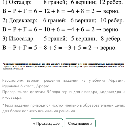
Рассмотрим вариант решения задания из учебника Муравин,
Муравина 6 класс, Дрофа:
Проверьте, что формула Эйлера верна для октаэдра, додекаэдра и
икосаэдра.
*Текст задания приводится исключительно в образовательных целях
для более полного понимания решения.
« Предыдущее
Следующее »