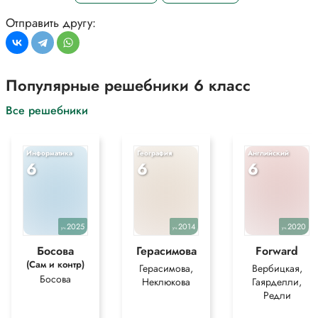
Отправить другу:
Популярные решебники 6 класс
Все решебники
Информатика
География
Английский
6
6
6
2025
2014
2020
уч.
уч.
уч.
Босова
Герасимова
Forward
(Сам и контр)
Герасимова,
Вербицкая,
Босова
Неклюкова
Гаярделли,
Редли