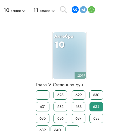
10
11
класс
класс
Алгебра
10
2019
уч.
Глава V Степенная фун...
...
628
629
630
631
632
633
634
635
636
637
638
639
640
...