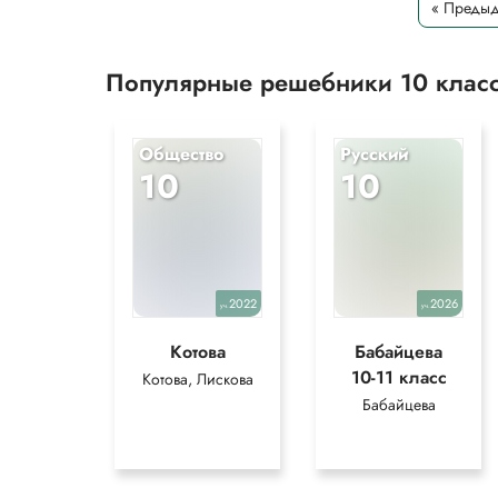
« Преды
Популярные решебники 10 клас
Общество
Русский
10
10
2022
2026
уч.
уч.
Котова
Бабайцева
10-11 класс
Котова, Лискова
Бабайцева