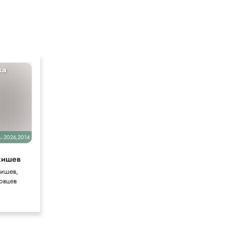
ка
Литература
10
2026,2014
2025
уч.
уч.
кишев
Лебедев
(базовый)
ишев,
Лебедев
овцев