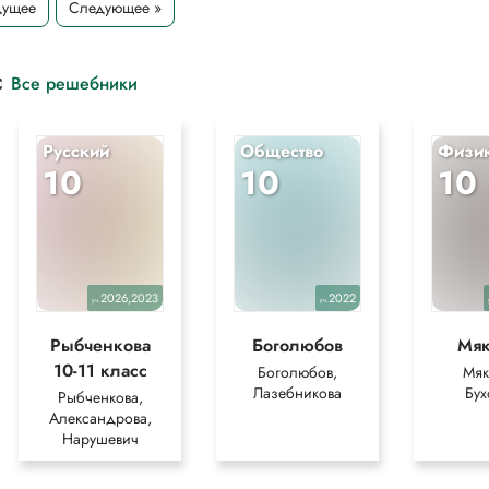
дущее
Следующее »
с
Все решебники
Русский
Общество
Физи
10
10
10
2026,2023
2022
уч.
уч.
Рыбченкова
Боголюбов
Мя
10-11 класс
Боголюбов,
Мяк
Лазебникова
Бух
Рыбченкова,
Александрова,
Нарушевич