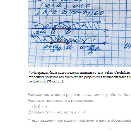
Рассмотрим вариант решения задания из учебника Коля
Решить относительно x неравенство:
1) v(x-1) < a
2) v(2ax-x^2) > =a-x, если а < =0
*Текст задания приводится исключительно в образова