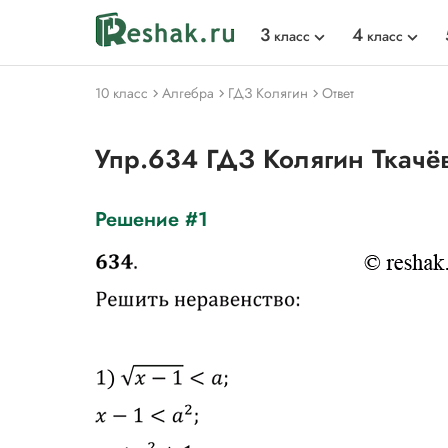
3
4
класс
класс
10 класс
Алгебра
ГДЗ Колягин
Ответ
Упр.634 ГДЗ Колягин Ткачё
Решение #1