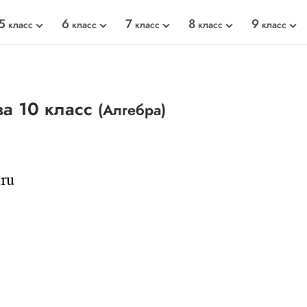
5
6
7
8
9
класс
класс
класс
класс
класс
ва 10 класс
(Алгебра)