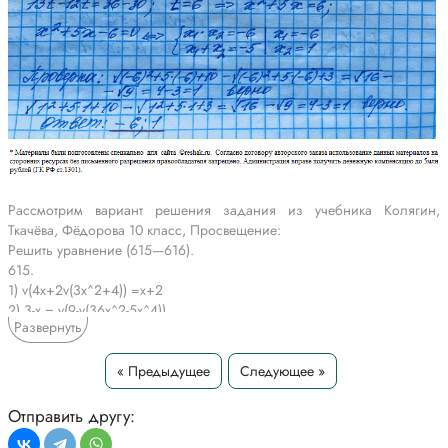
Рассмотрим вариант решения задания из учебника Колягин,
Ткачёва, Фёдорова 10 класс, Просвещение:
Решить уравнение (615—616).
615.
1) v(4x+2v(3x^2+4)) =x+2
2) 3-x = v(9-v(36x^2-5x^4))
Развернуть
3) v(x^2+3x+12) - v(x^2+3x) = 2
4) v(x^2+5x+10) - v(x^2+5x+3) = 1
« Предыдущее
Следующее »
*Текст задания приводится исключительно в образовательных целях
для более полного понимания решения.
Отправить другу: