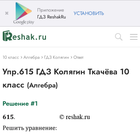
Приложение
✖
УСТАНОВИТЬ
ГДЗ ReshakRu
10 класс
Алгебра
ГДЗ Колягин
Ответ
Упр.615 ГДЗ Колягин Ткачёва 10
класс
(Алгебра)
Решение #1