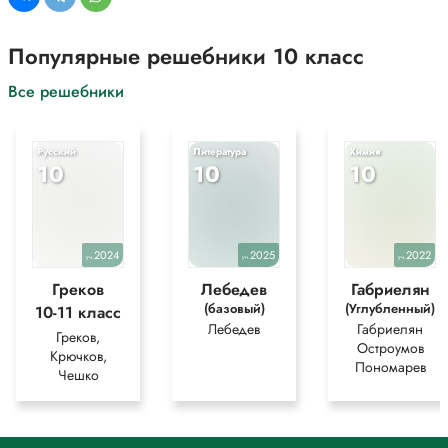
Популярные решебники 10 класс
Все решебники
Русский
Литература
Химия
10
10
10
2024
2025
2022
уч.
уч.
уч.
Греков
Лебедев
Габриелян
(базовый)
(Углубленный)
10-11 класс
Лебедев
Габриелян
Греков,
Остроумов
Крючков,
Пономарев
Чешко