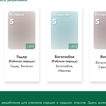
История
Общество
Истор
5
5
5
2017
2012
уч.
уч.
Годер
Боголюбов
Ви
(Рабочая тетрадь)
(Рабочая тетрадь)
Вигаси
Годер, Вигасин
Боголюбов,
Свен
Иванова
к решебников для учеников старших и средних классов. Здесь мож