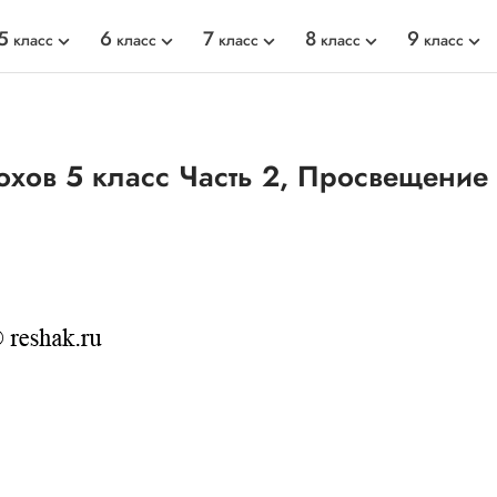
5
6
7
8
9
класс
класс
класс
класс
класс
хов 5 класс Часть 2, Просвещение