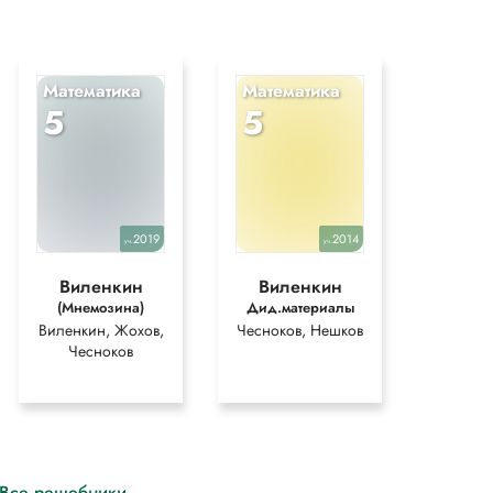
Математика
Математика
5
5
2019
2014
уч.
уч.
Виленкин
Виленкин
(Мнемозина)
Дид.материалы
Виленкин, Жохов,
Чесноков, Нешков
Чесноков
Все решебники