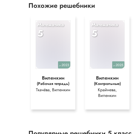
Похожие решебники
Математика
Математика
5
5
2023
2025
уч.
уч.
Виленкин
Виленкин
(Рабочая тетрадь)
(Контрольные)
Ткачёва, Виленкин
Крайнева,
Виленкин
Популярные решебники 5 класс