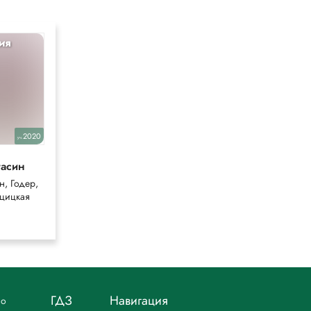
ия
Информатика
5
2020
2019
уч.
уч.
гасин
Босова
н, Годер,
Босова
цицкая
ГДЗ
Навигация
но