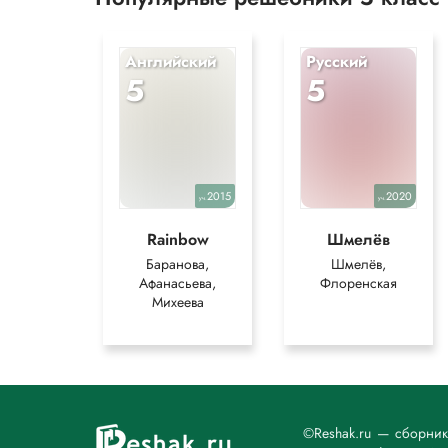
Английский
Русский
5
5
2015
2020
уч.
уч.
Rainbow
Шмелёв
Баранова,
Шмелёв,
Афанасьева,
Флоренская
Михеева
©Reshak.ru — сборни