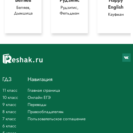
Беляев
Рудзитис
Happy
English
Беляев,
Рудзитис,
Дымшица
Фельдман
Кауфман
ГДЗ
Навигация
11 класс
Главная страница
10 класс
Онлайн ЕГЭ
9 класс
Переводы
8 класс
Правообладателям
7 класс
Пользовательское соглашение
6 класс