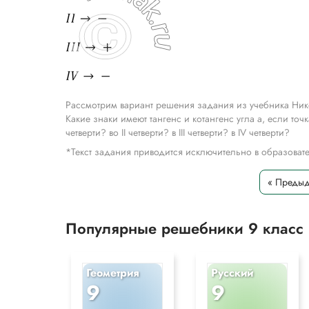
Рассмотрим вариант решения задания из учебника Ник
Какие знаки имеют тангенс и котангенс угла а, если точ
четверти? во II четверти? в III четверти? в IV четверти?
*Текст задания приводится исключительно в образова
« Преды
Популярные решебники 9 класс
Геометрия
Русский
9
9