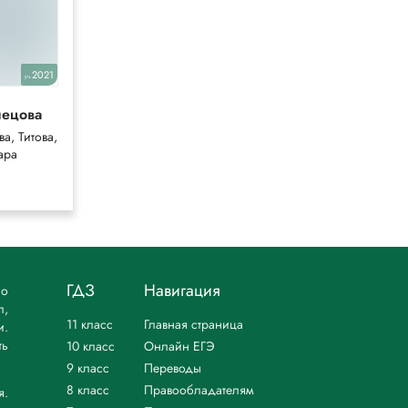
2021
2013
уч.
уч.
нецова
Габриелян
а, Титова,
Габриелян
ара
ГДЗ
Навигация
но
л,
11 класс
Главная страница
и.
ть
10 класс
Онлайн ЕГЭ
9 класс
Переводы
8 класс
Правообладателям
я.