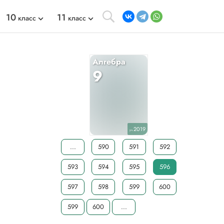
10
11
класс
класс
Алгебра
9
2019
уч.
...
590
591
592
593
594
595
596
597
598
599
600
599
600
...