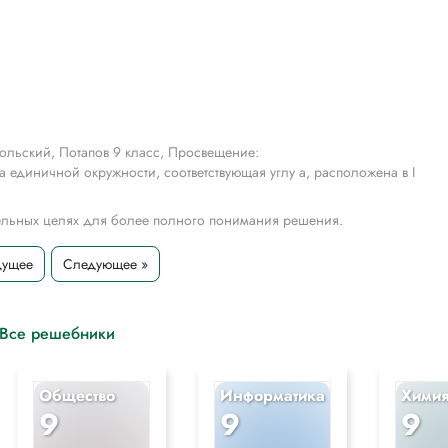
ольский, Потапов 9 класс, Просвещение:
ка единичной окружности, соответствующая углу а, расположена в I
тельных целях для более полного понимания решения.
дущее
Следующее »
Все решебники
Общество
Информатика
Хими
9
9
9