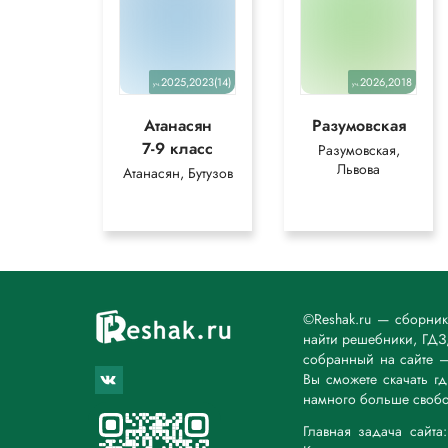
2025,2023(14)
2026,2018
уч.
уч.
Атанасян
Разумовская
7-9 класс
Разумовская,
Львова
Атанасян, Бутузов
©Reshak.ru — сборни
найти решебники, ГДЗ,
собранный на сайте 
Вы сможете скачать г
намного больше свобо
Главная задача сайт