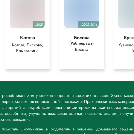
2021
2023,2016
уч.
уч.
Котова
Босова
Куз
(Раб тетрадь)
Котова, Лискова,
Кузнецов
Босова
Брызгалина
Г
к решебников для учеников старших и средних классов. Здесь мож
 переводы текстов по школьной программе. Практически весь материа
— авторский с подробными пояснениями профильными специалистам
дз, решебники, улучшить школьные оценки, повысить знания, получи
дного времени.
а: помогать школьникам и родителям в решении домашнего задани