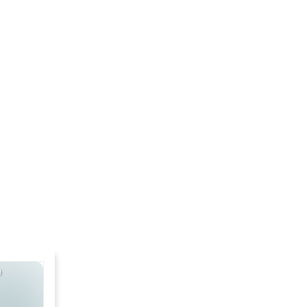
я
Химия
9