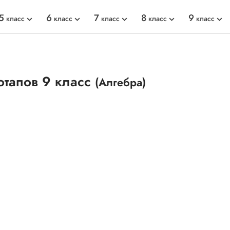
5
6
7
8
9
класс
класс
класс
класс
класс
отапов 9 класс
(Алгебра)