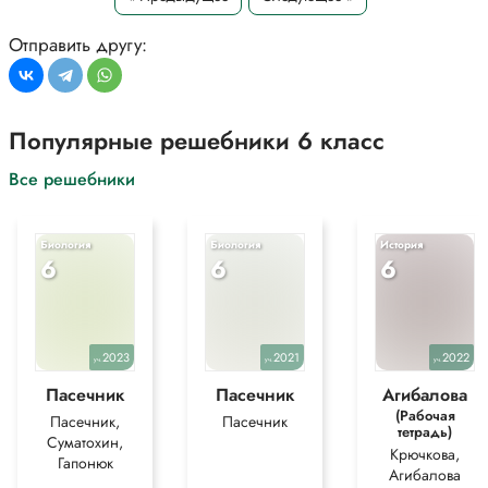
*Текст задания приводится исключительно в образовательных целях
для более полного понимания решения.
Отправить другу:
Популярные решебники 6 класс
Все решебники
Биология
Биология
История
6
6
6
2023
2021
2022
уч.
уч.
уч.
Пасечник
Пасечник
Агибалова
(Рабочая
Пасечник,
Пасечник
тетрадь)
Суматохин,
Крючкова,
Гапонюк
Агибалова