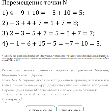
Рассмотрим вариант решения задания из учебника Муравин,
Муравина 6 класс, Дрофа:
Точки M и N перемещаются по координатной прямой, оставаясь все
время симметричными друг другу относительно начала координат.
Перемещения точки M записываются с помощью выражения:
1) -4+9-10; 2) 3-4-7; 3) -2-3+5-7; 4) 1+6-15+5.
Развернуть
Задайте выражением перемещение точки N и найдите значение
этого выражения.
« Предыдущее
Следующее »