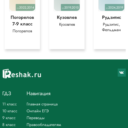
слово) под быстро текущей (течь) водой. Хорошо видно, как,
2022,2014
2019,2015
2024,2019
загребая (гребля) крылышками, оляпка бежит по каменистому дну
уч.
уч.
уч.
прозрачного ручья (разделит. ь).
Погорелов
Кузовлев
Рудзитис
Пробежав некоторое расстояние (словарное слово), она вылетает
7-9 класс
Кузовлев
Рудзитис,
(полёт) из воды и, усевшись на камень, вновь начинает петь свою
Фельдман
Погорелов
весёлую песенку.
*Текст задания приводится исключительно в образовательных целях
для более полного понимания решения.
ГДЗ
Навигация
11 класс
Главная страница
10 класс
Онлайн ЕГЭ
9 класс
Переводы
8 класс
Правообладателям