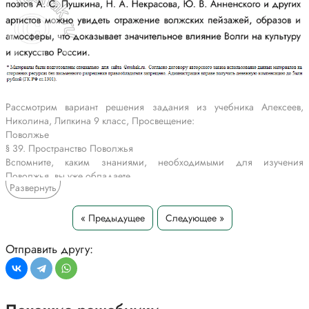
Рассмотрим вариант решения задания из учебника Алексеев,
Николина, Липкина 9 класс, Просвещение:
Поволжье
§ 39. Пространство Поволжья
Вспомните, каким знаниями, необходимыми для изучения
Поволжья, вы уже обладаете.
Развернуть
Волга - Волга-матушка, великая река, «главная улица» России.
Сталинград - бывший Царицын, нынешний Волгоград. Город -
символ победы над фашизмом. Вытянут вдоль правого берега Волги
« Предыдущее
Следующее »
почти на 90 км. На Мамаевом кургане мемориальный ансамбль,
посвящённый героям Сталинградской битвы (1942 1943), и
Отправить другу:
знаменитая скульптура, олицетворяющая Родину.
Каскад волжских ГЭС и водохранилищ - гигантская стройка
советского периода, которая помогла решить хозяйственные
проблемы.