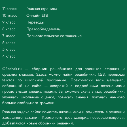
водные богатства обеспечивают промышленность, сельское
11 класс
Главная страница
хозяйство, а также являются источником воды для населения.
Волга и её притоки являются важнейшими транспортными путями,
10 класс
Онлайн ЕГЭ
способствуя торговле и развитию экономики региона. Рыболовство
9 класс
Переводы
также имеет большое значение для сельских поселений вдоль
8 класс
Правообладателям
Волги.
7 класс
Пользовательское соглашение
Волга оказала глубокое влияние на культуру и традиции местного
6 класс
населения. Она стала объектом поэтического вдохновения,
художественных произведений и песен, символизируя русскую
5 класс
душу и историю.
4 класс
Благодаря Волге и её притокам в регионе обеспечивается доступ к
пресной воде, что имеет огромное значение для сельского
©Reshak.ru — сборник решебников для учеников старших и
хозяйства и обычного быта.
средних классов. Здесь можно найти решебники, ГДЗ, переводы
6. «Волга для России — это гораздо больше чем река», - писал
текстов по школьной программе. Практически весь материал,
поэт Е. А. Евтушенко. Раскройте значение Волги в истории, культуре
собранный на сайте — авторский с подробными пояснениями
и жизни людей.
профильными специалистами. Вы сможете скачать гдз, решебники,
Волга имеет глубокое историческое и культурное значение для
улучшить школьные оценки, повысить знания, получить намного
России. Она служила основой для формирования государственных
больше свободного времени.
образований, а её берега были местом для развития древних
цивилизаций.
Главная задача сайта: помогать школьникам и родителям в решении
Волга играла ключевую роль в становлении и развитии русских
домашнего задания. Кроме того, весь материал совершенствуется,
государств. Она была путём для торговли, миграции народов и
добавляются новые сборники решений.