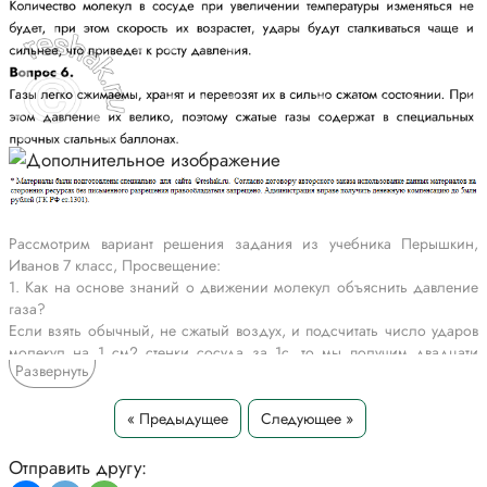
Рассмотрим вариант решения задания из учебника Перышкин,
Иванов 7 класс, Просвещение:
1. Как на основе знаний о движении молекул объяснить давление
газа?
Если взять обычный, не сжатый воздух, и подсчитать число ударов
молекул на 1 см2 стенки сосуда за 1с, то мы получим двадцати
Развернуть
трёхзначное число. Удар отдельной молекулы слаб, но удары
огромного количества молекул о стенки сосуда производят
значительное действие. оно и является причиной давления газа.
« Предыдущее
Следующее »
Давление газа на стенки сосуда, так же, как и на помещенное в газ
тело, вызвано ударами молекул газа.
Отправить другу: