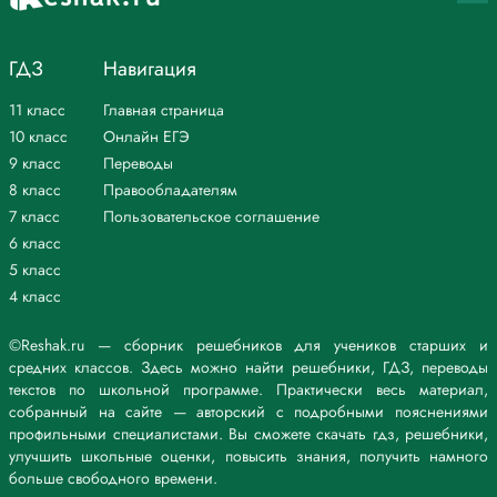
температура, тем меньше давление.
Так как в холодильнике воздух охлаждается, давление падает –
ГДЗ
Навигация
бутылка сжимается. Как только мы достанем бутылку из
холодильника, воздух внутри будет постепенно нагреваться до
11 класс
Главная страница
температуры в комнате – бутылка примет прежнюю форму.
При погружении в воду, наблюдаем пузырьки.
10 класс
Онлайн ЕГЭ
9 класс
Переводы
2. Воздушный шарик, вынесенный из комнаты на улицу зимой,
8 класс
Правообладателям
становится слабо надутым. Дайте объяснение наблюдаемому
7 класс
Пользовательское соглашение
явлению.
6 класс
Температура воздуха внутри шарика уменьшится, давление падает.
Сила давления воздуха на оболочку шарика уменьшится, и
5 класс
соответственно, она станет менее натянутой.
4 класс
*Текст задания приводится исключительно в образовательных целях
для более полного понимания решения.
©Reshak.ru — сборник решебников для учеников старших и
средних классов. Здесь можно найти решебники, ГДЗ, переводы
текстов по школьной программе. Практически весь материал,
собранный на сайте — авторский с подробными пояснениями
профильными специалистами. Вы сможете скачать гдз, решебники,
улучшить школьные оценки, повысить знания, получить намного
больше свободного времени.