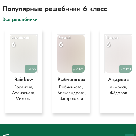
Популярные решебники 6 класс
Все решебники
Английский
Русский
История
6
6
6
2022
2025
2020
уч.
уч.
уч.
Rainbow
Рыбченкова
Андреев
Баранова,
Рыбченкова,
Андреев,
Афанасьева,
Александрова,
Фёдоров
Михеева
Загоровская