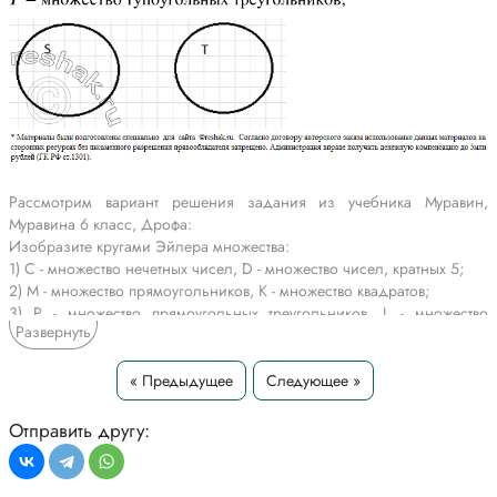
Рассмотрим вариант решения задания из учебника Муравин,
Муравина 6 класс, Дрофа:
Изобразите кругами Эйлера множества:
1) C - множество нечетных чисел, D - множество чисел, кратных 5;
2) M - множество прямоугольников, K - множество квадратов;
3) P - множество прямоугольных треугольников, L - множество
Развернуть
прямоугольников;
4) S - множество прямоугольных треугольников, T - множество
тупоугольных треугольников.
« Предыдущее
Следующее »
*Текст задания приводится исключительно в образовательных целях
Отправить другу:
для более полного понимания решения.