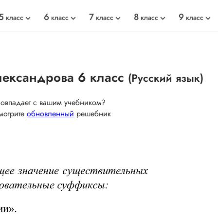
5
6
7
8
9
класс
класс
класс
класс
класс
лександрова 6 класс
(Русский язык)
совпадает с вашим учебником?
мотрите
обновленный
решебник