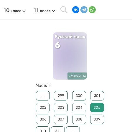
10
11
класс
класс
Русский язык
6
2019,2014
уч.
Часть 1
...
299
300
301
302
303
304
305
306
307
308
309
310
311
...