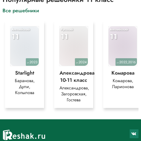
Все решебники
Английский
Русский
Английский
11
11
11
2023
2024
2022,2016
уч.
уч.
уч.
Starlight
Александрова
Комарова
10-11 класс
Баранова,
Комарова,
Дули,
Ларионова
Александрова,
Копылова
Загоровская,
Гостева