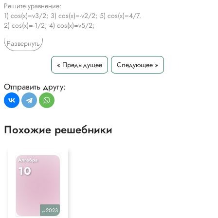
Решите уравнение:
1) cos(x)=v3/2; 3) cos(x)=-v2/2; 5) cos(x)=4/7.
2) cos(x)=-1/2; 4) cos(x)=v5/2;
*Текст задания приводится исключительно в образовательных целях
Развернуть
для более полного понимания решения.
« Предыдущее
Следующее »
Отправить другу:
Похожие решебники
Алгебра
10
2023
уч.