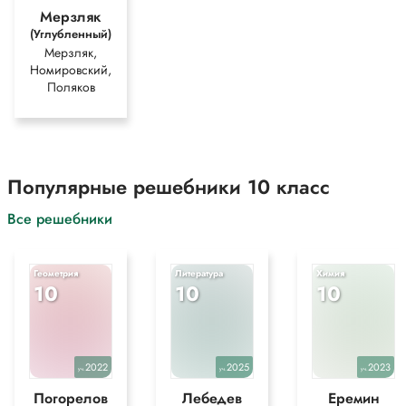
Мерзляк
(Углубленный)
Мерзляк,
Номировский,
Поляков
Популярные решебники 10 класс
Все решебники
Геометрия
Литература
Химия
10
10
10
2022
2025
2023
уч.
уч.
уч.
Погорелов
Лебедев
Еремин