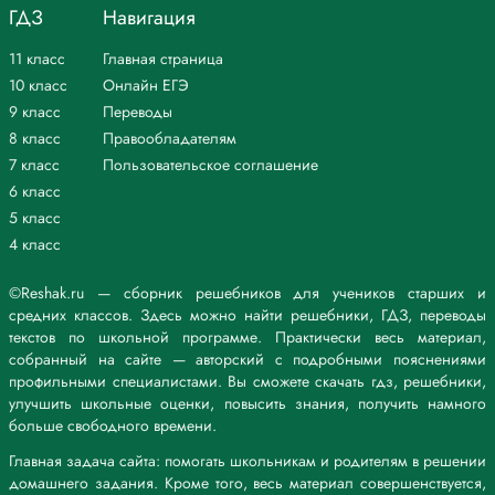
Наверно, если б ранен был
ГДЗ
Навигация
и шёл (шедший) в степи чужой (после шипящего в окончании прил.
под ударением о),
11 класс
Главная страница
я точно так бы говорил
10 класс
Онлайн ЕГЭ
и не кривил душой (после шипящего в окончании сущ. под
9 класс
Переводы
ударением о) (СПП с придаточным условным).
2. Мы пробирались по кустам,
8 класс
Правообладателям
брели, ползли кой-как.
7 класс
Пользовательское соглашение
И снег нас в поле не застал,
6 класс
и не заметил враг (ССП, смысловые отношения перечислительные).
5 класс
И рану тяжкую в груди
4 класс
осилил спутник2 мой.
И всё, что было позади,
занесено (краткое причастие, зимой.
©Reshak.ru — сборник решебников для учеников старших и
(А. Твардовский)
средних классов. Здесь можно найти решебники, ГДЗ, переводы
Спутник – человек, который вместе с кем-нибудь совершает путь,
текстов по школьной программе. Практически весь материал,
путешествует; попутчик; тот, кто сопровождает кого-нибудь в жизни,
собранный на сайте — авторский с подробными пояснениями
совершает вместе с кем-нибудь жизненный путь.
профильными специалистами. Вы сможете скачать гдз, решебники,
улучшить школьные оценки, повысить знания, получить намного
Вариант ответа 2
больше свободного времени.
1.
Главная задача сайта: помогать школьникам и родителям в решении
Вдоль развороченных (разворотить, в страдательных причастиях,
домашнего задания. Кроме того, весь материал совершенствуется,
образованных от глаголов 2 спряжения, пишется суффикс -енн-)