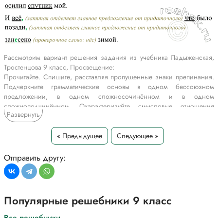
Рассмотрим вариант решения задания из учебника Ладыженская,
Тростенцова 9 класс, Просвещение:
Прочитайте. Спишите, расставляя пропущенные знаки препинания.
Подчеркните грамматические основы в одном бессоюзном
предложении, в одном сложносочинённом и в одном
сложноподчинённом. Охарактеризуйте смысловые отношения
Развернуть
между частями сложных предложений.
1. Вдоль разворочанных дорог
и разорённых сёл
« Предыдущее
Следующее »
мы шли по звёздам на восток
товарища я вёл.
Отправить другу:
Он отставал он кровь терял
он пулю нёс в груди
и всю дорогу повторял:
Ты брось меня. Иди...
Популярные решебники 9 класс
Наверно если б ранен был
и ш..л в степи чуж..й
Все решебники