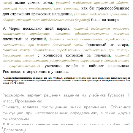
Рассмотрим вариант решения задания из учебника Гусарова 11
класс, Просвещение:
Спишите, вставляя пропущенные знаки препинания. Объясните
пунктуацию при несогласованных определениях, а также другие
пунк-тограммы.
1) Вышла вторая девочка чуть постарше чуть повыше и с большой
Развернуть
корзиной в руке (М. Пришвин). 2) Прямо перед ним на расстоянии