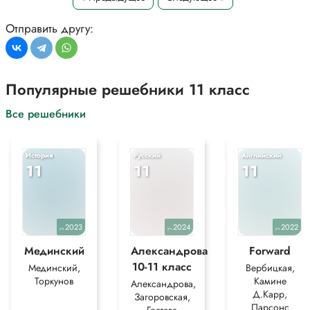
металлов это алюминий. Правильный ответ №2.
Отправить другу:
*Текст задания приводится исключительно в образовательных целях
для более полного понимания решения.
Популярные решебники 11 класс
Все решебники
История
Русский
Английский
11
11
11
2023
2024
2022
уч.
уч.
уч.
Мединский
Александрова
Forward
10-11 класс
Мединский,
Вербицкая,
Торкунов
Камине
Александрова,
Д.Карр,
Загоровская,
Парсонс