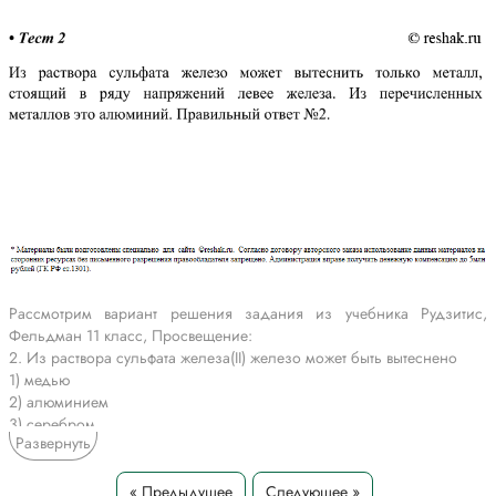
Рассмотрим вариант решения задания из учебника Рудзитис,
Фельдман 11 класс, Просвещение:
2. Из раствора сульфата железа(II) железо может быть вытеснено
1) медью
2) алюминием
3) серебром
Развернуть
4) никелем
Из раствора сульфата железо может вытеснить только металл,
стоящий в ряду напряжений левее железа. Из перечисленных
« Предыдущее
Следующее »